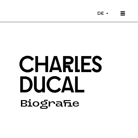
DE
CHarles
DucaL
Biografie